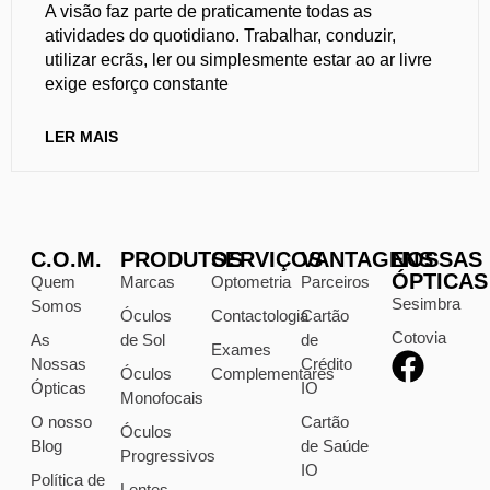
A visão faz parte de praticamente todas as
atividades do quotidiano. Trabalhar, conduzir,
utilizar ecrãs, ler ou simplesmente estar ao ar livre
exige esforço constante
LER MAIS
C.O.M.
PRODUTOS
SERVIÇOS
VANTAGENS
NOSSAS
ÓPTICAS
Quem
Marcas
Optometria
Parceiros
Sesimbra
Somos
Óculos
Contactologia
Cartão
Cotovia
As
de Sol
de
Exames
Nossas
Crédito
Óculos
Complementares
Ópticas
IO
Monofocais
O nosso
Cartão
Óculos
Blog
de Saúde
Progressivos
IO
Política de
Lentes