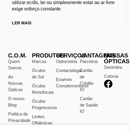
utilizar ecrãs, ler ou simplesmente estar ao ar livre
exige esforço constante
LER MAIS
C.O.M.
PRODUTOS
SERVIÇOS
VANTAGENS
NOSSAS
ÓPTICAS
Quem
Marcas
Optometria
Parceiros
Sesimbra
Somos
Óculos
Contactologia
Cartão
Cotovia
As
de Sol
de
Exames
Nossas
Crédito
Óculos
Complementares
Ópticas
IO
Monofocais
O nosso
Cartão
Óculos
Blog
de Saúde
Progressivos
IO
Política de
Lentes
Privacidade
Oftálmicas
Avisos