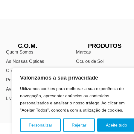
C.O.M.
PRODUTOS
Quem Somos
Marcas
As Nossas Ópticas
Óculos de Sol
O nosso Blog
Óculos Monofocais
Valorizamos a sua privacidade
Política de Privacidade
Óculos Progressivos
Utilizamos cookies para melhorar a sua experiência de
Avisos Legais
Lentes Oftálmicas
navegação, apresentar anúncios ou conteúdos
Livro de Reclamações
personalizados e analisar o nosso tráfego. Ao clicar em
"Aceitar Todos", concorda com a utilização de cookies.
Personalizar
Rejeitar
Aceite tudo