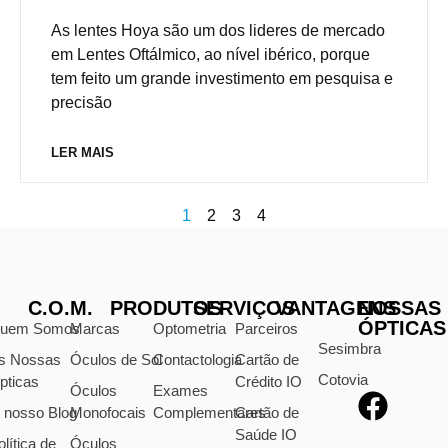
As lentes Hoya são um dos lideres de mercado
em Lentes Oftálmico, ao nível ibérico, porque
tem feito um grande investimento em pesquisa e
precisão
LER MAIS
1
2
3
4
C.O.M.
PRODUTOS
SERVIÇOS
VANTAGENS
NOSSAS
ÓPTICAS
uem Somos
Marcas
Optometria
Parceiros
Sesimbra
s Nossas
Óculos de Sol
Contactologia
Cartão de
Cotovia
pticas
Crédito IO
Óculos
Exames
 nosso Blog
Monofocais
Complementares
Cartão de
Saúde IO
olítica de
Óculos