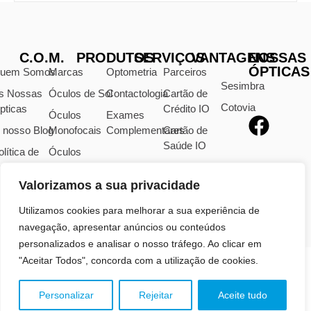
C.O.M.
PRODUTOS
SERVIÇOS
VANTAGENS
NOSSAS
ÓPTICAS
uem Somos
Marcas
Optometria
Parceiros
Sesimbra
s Nossas
Óculos de Sol
Contactologia
Cartão de
Cotovia
pticas
Crédito IO
Óculos
Exames
 nosso Blog
Monofocais
Complementares
Cartão de
Saúde IO
olítica de
Óculos
rivacidade
Progressivos
Valorizamos a sua privacidade
visos Legais
Lentes
Oftálmicas
ivro de
Utilizamos cookies para melhorar a sua experiência de
eclamações
navegação, apresentar anúncios ou conteúdos
personalizados e analisar o nosso tráfego. Ao clicar em
"Aceitar Todos", concorda com a utilização de cookies.
TODOS OS DIREITOS RESERVADOS | 2026 | CENTRO
Personalizar
Rejeitar
Aceite tudo
ÓPTICO MODERNO