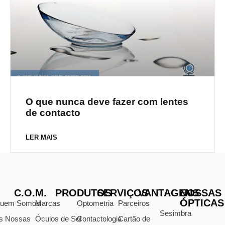
O que nunca deve fazer com lentes
de contacto
LER MAIS
C.O.M.
PRODUTOS
SERVIÇOS
VANTAGENS
NOSSAS
ÓPTICAS
uem Somos
Marcas
Optometria
Parceiros
Sesimbra
s Nossas
Óculos de Sol
Contactologia
Cartão de