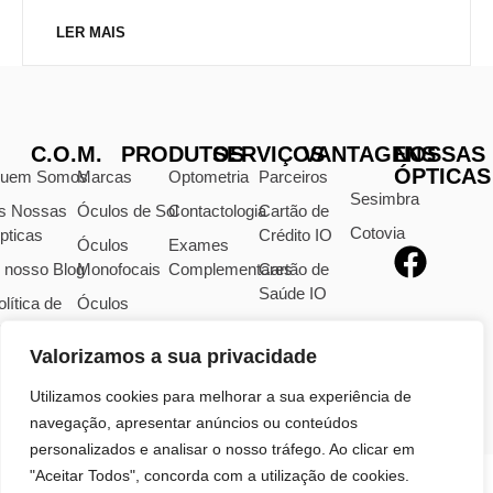
LER MAIS
C.O.M.
PRODUTOS
SERVIÇOS
VANTAGENS
NOSSAS
ÓPTICAS
uem Somos
Marcas
Optometria
Parceiros
Sesimbra
s Nossas
Óculos de Sol
Contactologia
Cartão de
Cotovia
pticas
Crédito IO
Óculos
Exames
 nosso Blog
Monofocais
Complementares
Cartão de
Saúde IO
olítica de
Óculos
rivacidade
Progressivos
Valorizamos a sua privacidade
visos Legais
Lentes
Oftálmicas
ivro de
Utilizamos cookies para melhorar a sua experiência de
eclamações
navegação, apresentar anúncios ou conteúdos
personalizados e analisar o nosso tráfego. Ao clicar em
"Aceitar Todos", concorda com a utilização de cookies.