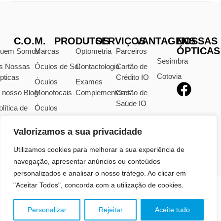
C.O.M.
PRODUTOS
SERVIÇOS
VANTAGENS
NOSSAS
ÓPTICAS
uem Somos
Marcas
Optometria
Parceiros
Sesimbra
s Nossas
Óculos de Sol
Contactologia
Cartão de
Cotovia
pticas
Crédito IO
Óculos
Exames
 nosso Blog
Monofocais
Complementares
Cartão de
Saúde IO
olítica de
Óculos
rivacidade
Progressivos
Valorizamos a sua privacidade
visos Legais
Lentes
Oftálmicas
ivro de
Utilizamos cookies para melhorar a sua experiência de
eclamações
navegação, apresentar anúncios ou conteúdos
personalizados e analisar o nosso tráfego. Ao clicar em
"Aceitar Todos", concorda com a utilização de cookies.
TODOS OS DIREITOS RESERVADOS | 2026 | CENTRO
Personalizar
Rejeitar
Aceite tudo
ÓPTICO MODERNO