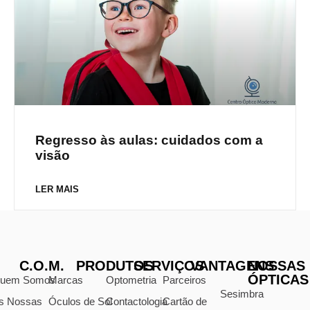
Regresso às aulas: cuidados com a
visão
LER MAIS
C.O.M.
PRODUTOS
SERVIÇOS
VANTAGENS
NOSSAS
ÓPTICAS
uem Somos
Marcas
Optometria
Parceiros
Sesimbra
s Nossas
Óculos de Sol
Contactologia
Cartão de