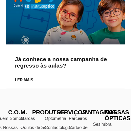
Já conhece a nossa campanha de
regresso às aulas?
LER MAIS
C.O.M.
PRODUTOS
SERVIÇOS
VANTAGENS
NOSSAS
ÓPTICAS
uem Somos
Marcas
Optometria
Parceiros
Sesimbra
s Nossas
Óculos de Sol
Contactologia
Cartão de