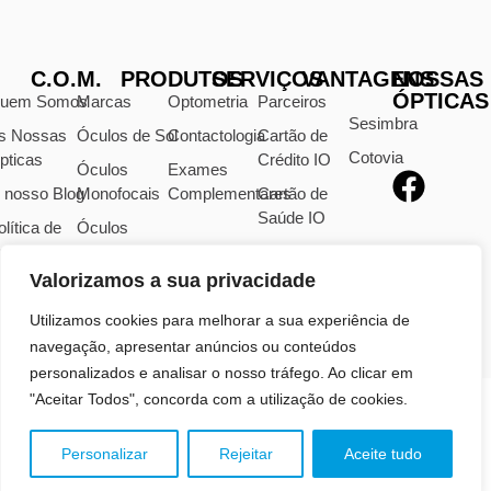
C.O.M.
PRODUTOS
SERVIÇOS
VANTAGENS
NOSSAS
ÓPTICAS
uem Somos
Marcas
Optometria
Parceiros
Sesimbra
s Nossas
Óculos de Sol
Contactologia
Cartão de
Cotovia
pticas
Crédito IO
Óculos
Exames
 nosso Blog
Monofocais
Complementares
Cartão de
Saúde IO
olítica de
Óculos
rivacidade
Progressivos
Valorizamos a sua privacidade
visos Legais
Lentes
Oftálmicas
ivro de
Utilizamos cookies para melhorar a sua experiência de
eclamações
navegação, apresentar anúncios ou conteúdos
personalizados e analisar o nosso tráfego. Ao clicar em
"Aceitar Todos", concorda com a utilização de cookies.
TODOS OS DIREITOS RESERVADOS | 2026 | CENTRO
Personalizar
Rejeitar
Aceite tudo
ÓPTICO MODERNO