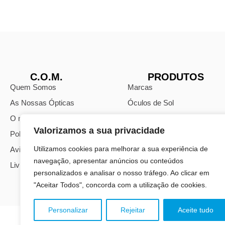
C.O.M.
PRODUTOS
Quem Somos
Marcas
As Nossas Ópticas
Óculos de Sol
O nosso Blog
Óculos Monofocais
Valorizamos a sua privacidade
Política de Privacidade
Óculos Progressivos
Utilizamos cookies para melhorar a sua experiência de
Avisos Legais
Lentes Oftálmicas
navegação, apresentar anúncios ou conteúdos
Livro de Reclamações
personalizados e analisar o nosso tráfego. Ao clicar em
"Aceitar Todos", concorda com a utilização de cookies.
Personalizar
Rejeitar
Aceite tudo