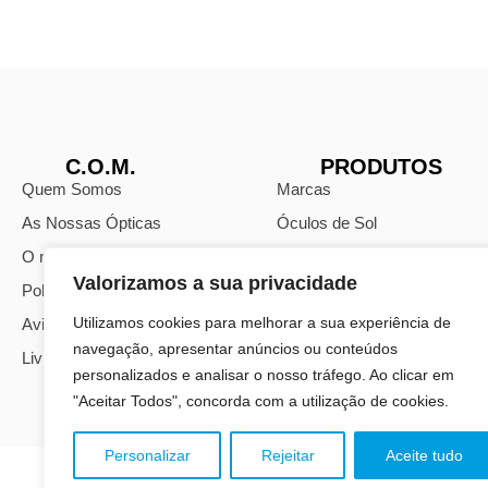
C.O.M.
PRODUTOS
Quem Somos
Marcas
As Nossas Ópticas
Óculos de Sol
O nosso Blog
Óculos Monofocais
Valorizamos a sua privacidade
Política de Privacidade
Óculos Progressivos
Utilizamos cookies para melhorar a sua experiência de
Avisos Legais
Lentes Oftálmicas
navegação, apresentar anúncios ou conteúdos
Livro de Reclamações
personalizados e analisar o nosso tráfego. Ao clicar em
"Aceitar Todos", concorda com a utilização de cookies.
Personalizar
Rejeitar
Aceite tudo