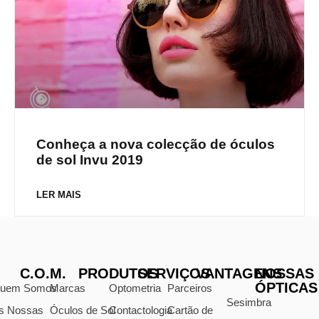
Conheça a nova colecção de óculos
de sol Invu 2019
LER MAIS
C.O.M.
PRODUTOS
SERVIÇOS
VANTAGENS
NOSSAS
ÓPTICAS
uem Somos
Marcas
Optometria
Parceiros
Sesimbra
s Nossas
Óculos de Sol
Contactologia
Cartão de